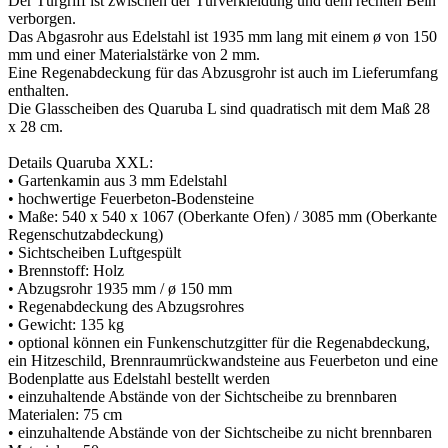
Der Türgriff ist zwischen der Türverkleidung und dem rechten Bein
verborgen.
Das Abgasrohr aus Edelstahl ist 1935 mm lang mit einem ø von 150
mm und einer Materialstärke von 2 mm.
Eine Regenabdeckung für das Abzusgrohr ist auch im Lieferumfang
enthalten.
Die Glasscheiben des Quaruba L sind quadratisch mit dem Maß 28
x 28 cm.
Details Quaruba XXL:
• Gartenkamin aus 3 mm Edelstahl
• hochwertige Feuerbeton-Bodensteine
• Maße: 540 x 540 x 1067 (Oberkante Ofen) / 3085 mm (Oberkante
Regenschutzabdeckung)
• Sichtscheiben Luftgespült
• Brennstoff: Holz
• Abzugsrohr 1935 mm / ø 150 mm
• Regenabdeckung des Abzugsrohres
• Gewicht: 135 kg
• optional können ein Funkenschutzgitter für die Regenabdeckung,
ein Hitzeschild, Brennraumrückwandsteine aus Feuerbeton und eine
Bodenplatte aus Edelstahl bestellt werden
• einzuhaltende Abstände von der Sichtscheibe zu brennbaren
Materialen: 75 cm
• einzuhaltende Abstände von der Sichtscheibe zu nicht brennbaren