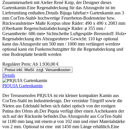
Zusammenarbeit mit Atelier René Knip, der Designer dieses
Gartenkamin.Eine Regenabdeckung für das Abzusgrohr ist im
Lieferumfang enthalten.Details Bijuga fahrbar:• Gartenkamin aus 3
mm CorTen-Stahl• hochwertige Feuerbeton-Bodensteine bzw.
Rückwandsteine• Maße Korpus ohne Räder: 490 x 490 x 2083 mm
(Oberkante Regenschutzabdeckung)• Räder: ø 355 mm /
Gesamtbreite: 686 mm• Sichtscheibe Luftgespült• Brennstoff: Holz•
Regenabdeckung des Abzugsrohres• Gewicht: 110 kg• optional
kann das Abzugsrohr um 500 mm / 1000 mm verlängert werden•
optional kann ein Funkenschutzgitter für die Regenabdeckung und
eine Bodenplatte bestellt werden
Regulärer Preis:
Ab
1.930,00 €
Preise inkl. MwSt. zzgl. Versandkosten
Details
PIQUIA Gartenkamin
Der Terrassenofen PIQUIA ist ein kleiner kompakter Kamin aus
CorTen-Stahl im Industriedesign. Der verzinkte Türgriff sowie die
Nieten aus Edelstahl heben sich dabei optisch von der rostigen
Patina des Ofens ab.Der Piquia verfügt über einen Aschekasten der
sich auf der Rückseite befindet.Das Abzugsrohr aus CorTen-Stahl
ist 1180 mm lang mit einem ø von 102 mm und einer Materialstärke
von 2 mm. Optional ist eine mit 1450 mm Länge erhältlich.Eine