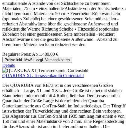
einzuhaltende Abstände von der Sichtscheibe zu brennbaren
Materialen: 75 cm • einzuhaltende Abstände von der Sichtscheibe zu
nicht brennbaren Materialen: 50 cm • Feuerbeton-Rückwandstein
(optionales Zubehör) bei einer geschlossenen Seite mitbestellen -
reduziert Abstrahlwärme über die geschlossene Außenwand und
reflektiert die Wärme Richtung Scheibe • Hitzeschild (optionales
Zubehör) bei einer geschlossenen Seite mitbestellen - reduziert
Abstrahlwärme über die geschlossene Außenwand - Abstand zu
brennbaren Materialien kann reduziert werden
Regulärer Preis:
Ab
1.480,00 €
Preise inkl. MwSt. zzgl. Versandkosten
Details
QUARUBA XL Terrassenkamin Cortenstahl
Der QUARUBA von RB73 ist in drei verschiedenen Größen
erhältlich – Large, XL und XXL. Jede Größe ist dabei mit stabilen
Standbeinen oder mobil mit 4 Rollen lieferbar. Der Terrassenofen
Quaruba in der Größe Large ist der mittlere der Quaruba
Gartenkaminserie aus CorTen-Stahl im Industriedesign. Der Türgriff
ist zwischen der Türverkleidung und dem rechten Bein verborgen.
Das Abgasrohr aus CorTen-Stahl ist 1935 mm lang mit einem ø von
150 mm und einer Materialstärke von 2 mm. Eine Regenabdeckung
für das Abzusgrohr ist auch im Lieferumfang enthalten. Die