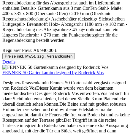
Regenabdeckung für das Abzusgrohr ist auch im Lieferumfang
enthalten.Details:• Gartenkamin aus 3 mm CorTen-Stahl• Maße:
400 x 335 x 800 (Oberkante Ofen) / 2010 mm (Oberkante
Regenschutzabdeckung)• Aschebehäter rückseitig• Sichtscheiben
Luftgespült• Brennstoff: Holz• Abzugsrohr 1180 mm / ø 102 mm •
Regenabdeckung des Abzugsrohres• 45 kg• optional kann ein
längeres Rauchrohr + 270 mm, ein Funkenschutzgitter für die
Regenabdeckung bestellt werden
Regulärer Preis:
Ab
940,00 €
Preise inkl. MwSt. zzgl. Versandkosten
Details
FENNEK 50 Gartenkamin designed by Roderick Vos
Designer-Terassenkamin Fennek 50 Cortenstahl verglast designed
von Roderick VosDieser Kamin wurde von dem bekannten
niederländischen Designer Roderick Vos entworfen.Vos hat sich für
klare Sichtlinien entschieden, bei denen Sie die 3 mm Plattendicke
überall deutlich sehen können.Die Beine sind mit großen robusten
Hutmuttern versehen und dort wird eine Edelstahlschraube
eingeschraubt, damit die Feuerstelle frei vom Boden ist und es keine
Rostspuren auf der Terrasse gibt.Der Türgriff ist in die rechte
Türleiste integriert.Im Enterhaken haben wir eine extra Aussparung
angebracht, mit der die Tür ein Stück weit geöffnet und dann