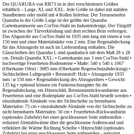
Der QUARUBA von RB73 ist in drei verschiedenen Größen
erhältlich – Large, XL und XXL. Jede Größe ist dabei mit stabilen
Standbeinen oder mobil mit 4 Rollen lieferbar. Der Terrassenofen
Quaruba in der Größe Large ist der größte der Quaruba
Gartenkaminserie aus CorTen-Stahl im Industriedesign. Der Türgriff
ist zwischen der Türverkleidung und dem rechten Bein verborgen.
Das Abgasrohr aus CorTen-Stahl ist 1935 mm lang mit einem ø von
150 mm und einer Materialstärke von 2 mm. Eine Regenabdeckung
für das Abzusgrohr ist auch im Lieferumfang enthalten. Die
Glasscheiben des Quaruba L sind quadratisch mit dem Maß 28 x 28
cm. Details Quaruba XXL: • Gartenkamin aus 3 mm CorTen-Stahl •
hochwertige Feuerbeton-Bodensteine • Maße: 540 x 540 x 1067
(Oberkante Ofen) / 3085 mm (Oberkante Regenschutzabdeckung) •
Sichtscheiben Luftgespült • Brennstoff: Holz • Abzugsrohr 1935
mm / ø 150 mm • Regenabdeckung des Abzugsrohres • Gewicht:
135 kg • optional können ein Funkenschutzgitter für die
Regenabdeckung, ein Hitzeschild, Brennraumrückwandsteine aus
Feuerbeton und eine Bodenplatte aus CorTen-Stahl bestellt werden •
einzuhaltende Abstände von der Sichtscheibe zu brennbaren
Materialen: 75 cm • einzuhaltende Abstände von der Sichtscheibe zu
nicht brennbaren Materialen: 50 cm • Feuerbeton-Rückwandstein
(optionales Zubehör) bei einer geschlossenen Seite mitbestellen -
reduziert Abstrahlwärme über die geschlossene Außenwand und
reflektiert die Wärme Richtung Scheibe • Hitzeschild (optionales
Zubehör) bei einer geschlossenen Seite mitbestellen - reduziert