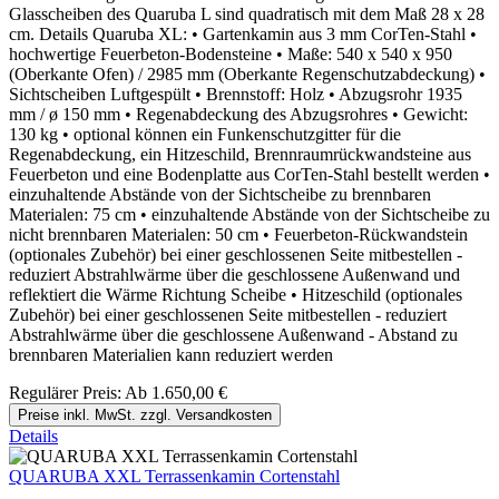
Glasscheiben des Quaruba L sind quadratisch mit dem Maß 28 x 28
cm. Details Quaruba XL: • Gartenkamin aus 3 mm CorTen-Stahl •
hochwertige Feuerbeton-Bodensteine • Maße: 540 x 540 x 950
(Oberkante Ofen) / 2985 mm (Oberkante Regenschutzabdeckung) •
Sichtscheiben Luftgespült • Brennstoff: Holz • Abzugsrohr 1935
mm / ø 150 mm • Regenabdeckung des Abzugsrohres • Gewicht:
130 kg • optional können ein Funkenschutzgitter für die
Regenabdeckung, ein Hitzeschild, Brennraumrückwandsteine aus
Feuerbeton und eine Bodenplatte aus CorTen-Stahl bestellt werden •
einzuhaltende Abstände von der Sichtscheibe zu brennbaren
Materialen: 75 cm • einzuhaltende Abstände von der Sichtscheibe zu
nicht brennbaren Materialen: 50 cm • Feuerbeton-Rückwandstein
(optionales Zubehör) bei einer geschlossenen Seite mitbestellen -
reduziert Abstrahlwärme über die geschlossene Außenwand und
reflektiert die Wärme Richtung Scheibe • Hitzeschild (optionales
Zubehör) bei einer geschlossenen Seite mitbestellen - reduziert
Abstrahlwärme über die geschlossene Außenwand - Abstand zu
brennbaren Materialien kann reduziert werden
Regulärer Preis:
Ab
1.650,00 €
Preise inkl. MwSt. zzgl. Versandkosten
Details
QUARUBA XXL Terrassenkamin Cortenstahl