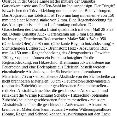
Quaruba in der Größe Large ist der mittlere der Quaruba
Gartenkaminserie aus CorTen-Stahl im Industriedesign. Der Türgriff
ist zwischen der Türverkleidung und dem rechten Bein verborgen.
Das Abgasrohr aus Edelstahl ist 1935 mm lang mit einem ø von 150
mm und einer Materialstärke von 2 mm. Eine Regenabdeckung für
das Abzusgrohr ist auch im Lieferumfang enthalten. Die
Glasscheiben des Quaruba L sind quadratisch mit dem Maß 28 x 28
cm. Details Quaruba XL: • Gartenkamin aus 3 mm Edelstahl •
hochwertige Feuerbeton-Bodensteine • Maße: 540 x 540 x 950
(Oberkante Ofen) / 2985 mm (Oberkante Regenschutzabdeckung) •
Sichtscheiben Luftgespült • Brennstoff: Holz • Abzugsrohr 1935
mm / ø 150 mm • Regenabdeckung des Abzugsrohres • Gewicht:
130 kg • optional können ein Funkenschutzgitter für die
Regenabdeckung, ein Hitzeschild, Brennraumrückwandsteine aus
Feuerbeton und eine Bodenplatte aus Edelstahl bestellt werden •
einzuhaltende Abstände von der Sichtscheibe zu brennbaren
Materialen: 75 cm • einzuhaltende Abstände von der Sichtscheibe zu
nicht brennbaren Materialen: 50 cm • Feuerbeton-Rückwandstein
(optionales Zubehör) bei einer geschlossenen Seite mitbestellen -
reduziert Abstrahlwärme über die geschlossene Außenwand und
reflektiert die Wärme Richtung Scheibe • Hitzeschild (optionales
Zubehör) bei einer geschlossenen Seite mitbestellen - reduziert
Abstrahlwärme über die geschlossene Außenwand - Abstand zu
brennbaren Materialien kann reduziert werden Witterungseinflüsse
(Sonne, Regen und Schnee) können Auswirkungen auf den Lack