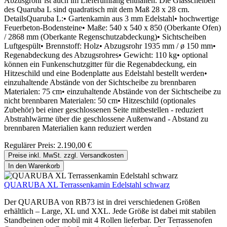
Abzusgrohr ist auch im Lieferumfang enthalten. Die Glasscheiben
des Quaruba L sind quadratisch mit dem Maß 28 x 28 cm.
DetailsQuaruba L:• Gartenkamin aus 3 mm Edelstahl• hochwertige
Feuerbeton-Bodensteine• Maße: 540 x 540 x 850 (Oberkante Ofen)
/ 2868 mm (Oberkante Regenschutzabdeckung)• Sichtscheiben
Luftgespült• Brennstoff: Holz• Abzugsrohr 1935 mm / ø 150 mm•
Regenabdeckung des Abzugsrohres• Gewicht: 110 kg• optional
können ein Funkenschutzgitter für die Regenabdeckung, ein
Hitzeschild und eine Bodenplatte aus Edelstahl bestellt werden•
einzuhaltende Abstände von der Sichtscheibe zu brennbaren
Materialen: 75 cm• einzuhaltende Abstände von der Sichtscheibe zu
nicht brennbaren Materialen: 50 cm• Hitzeschild (optionales
Zubehör) bei einer geschlossenen Seite mitbestellen - reduziert
Abstrahlwärme über die geschlossene Außenwand - Abstand zu
brennbaren Materialien kann reduziert werden
Regulärer Preis:
2.190,00 €
Preise inkl. MwSt. zzgl. Versandkosten
In den Warenkorb
QUARUBA XL Terrassenkamin Edelstahl schwarz
Der QUARUBA von RB73 ist in drei verschiedenen Größen
erhältlich – Large, XL und XXL. Jede Größe ist dabei mit stabilen
Standbeinen oder mobil mit 4 Rollen lieferbar. Der Terrassenofen