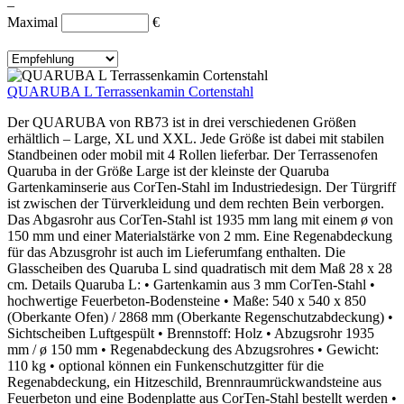
–
Maximal
€
QUARUBA L Terrassenkamin Cortenstahl
Der QUARUBA von RB73 ist in drei verschiedenen Größen
erhältlich – Large, XL und XXL. Jede Größe ist dabei mit stabilen
Standbeinen oder mobil mit 4 Rollen lieferbar. Der Terrassenofen
Quaruba in der Größe Large ist der kleinste der Quaruba
Gartenkaminserie aus CorTen-Stahl im Industriedesign. Der Türgriff
ist zwischen der Türverkleidung und dem rechten Bein verborgen.
Das Abgasrohr aus CorTen-Stahl ist 1935 mm lang mit einem ø von
150 mm und einer Materialstärke von 2 mm. Eine Regenabdeckung
für das Abzusgrohr ist auch im Lieferumfang enthalten. Die
Glasscheiben des Quaruba L sind quadratisch mit dem Maß 28 x 28
cm. Details Quaruba L: • Gartenkamin aus 3 mm CorTen-Stahl •
hochwertige Feuerbeton-Bodensteine • Maße: 540 x 540 x 850
(Oberkante Ofen) / 2868 mm (Oberkante Regenschutzabdeckung) •
Sichtscheiben Luftgespült • Brennstoff: Holz • Abzugsrohr 1935
mm / ø 150 mm • Regenabdeckung des Abzugsrohres • Gewicht:
110 kg • optional können ein Funkenschutzgitter für die
Regenabdeckung, ein Hitzeschild, Brennraumrückwandsteine aus
Feuerbeton und eine Bodenplatte aus CorTen-Stahl bestellt werden •