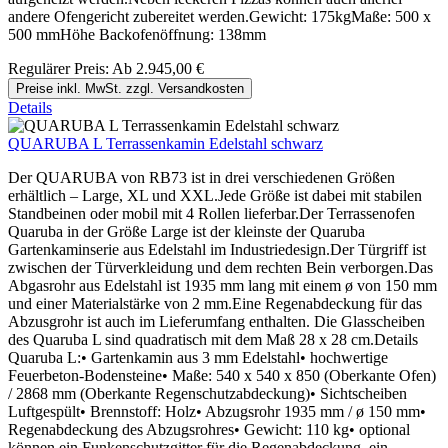
andere Ofengericht zubereitet werden.Gewicht: 175kgMaße: 500 x
500 mmHöhe Backofenöffnung: 138mm
Regulärer Preis:
Ab
2.945,00 €
Preise inkl. MwSt. zzgl. Versandkosten
Details
QUARUBA L Terrassenkamin Edelstahl schwarz
Der QUARUBA von RB73 ist in drei verschiedenen Größen
erhältlich – Large, XL und XXL.Jede Größe ist dabei mit stabilen
Standbeinen oder mobil mit 4 Rollen lieferbar.Der Terrassenofen
Quaruba in der Größe Large ist der kleinste der Quaruba
Gartenkaminserie aus Edelstahl im Industriedesign.Der Türgriff ist
zwischen der Türverkleidung und dem rechten Bein verborgen.Das
Abgasrohr aus Edelstahl ist 1935 mm lang mit einem ø von 150 mm
und einer Materialstärke von 2 mm.Eine Regenabdeckung für das
Abzusgrohr ist auch im Lieferumfang enthalten. Die Glasscheiben
des Quaruba L sind quadratisch mit dem Maß 28 x 28 cm.Details
Quaruba L:• Gartenkamin aus 3 mm Edelstahl• hochwertige
Feuerbeton-Bodensteine• Maße: 540 x 540 x 850 (Oberkante Ofen)
/ 2868 mm (Oberkante Regenschutzabdeckung)• Sichtscheiben
Luftgespült• Brennstoff: Holz• Abzugsrohr 1935 mm / ø 150 mm•
Regenabdeckung des Abzugsrohres• Gewicht: 110 kg• optional
können ein Funkenschutzgitter für die Regenabdeckung, ein