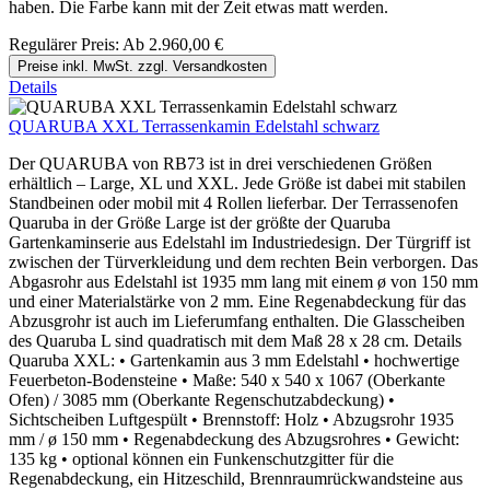
haben. Die Farbe kann mit der Zeit etwas matt werden.
Regulärer Preis:
Ab
2.960,00 €
Preise inkl. MwSt. zzgl. Versandkosten
Details
QUARUBA XXL Terrassenkamin Edelstahl schwarz
Der QUARUBA von RB73 ist in drei verschiedenen Größen
erhältlich – Large, XL und XXL. Jede Größe ist dabei mit stabilen
Standbeinen oder mobil mit 4 Rollen lieferbar. Der Terrassenofen
Quaruba in der Größe Large ist der größte der Quaruba
Gartenkaminserie aus Edelstahl im Industriedesign. Der Türgriff ist
zwischen der Türverkleidung und dem rechten Bein verborgen. Das
Abgasrohr aus Edelstahl ist 1935 mm lang mit einem ø von 150 mm
und einer Materialstärke von 2 mm. Eine Regenabdeckung für das
Abzusgrohr ist auch im Lieferumfang enthalten. Die Glasscheiben
des Quaruba L sind quadratisch mit dem Maß 28 x 28 cm. Details
Quaruba XXL: • Gartenkamin aus 3 mm Edelstahl • hochwertige
Feuerbeton-Bodensteine • Maße: 540 x 540 x 1067 (Oberkante
Ofen) / 3085 mm (Oberkante Regenschutzabdeckung) •
Sichtscheiben Luftgespült • Brennstoff: Holz • Abzugsrohr 1935
mm / ø 150 mm • Regenabdeckung des Abzugsrohres • Gewicht:
135 kg • optional können ein Funkenschutzgitter für die
Regenabdeckung, ein Hitzeschild, Brennraumrückwandsteine aus