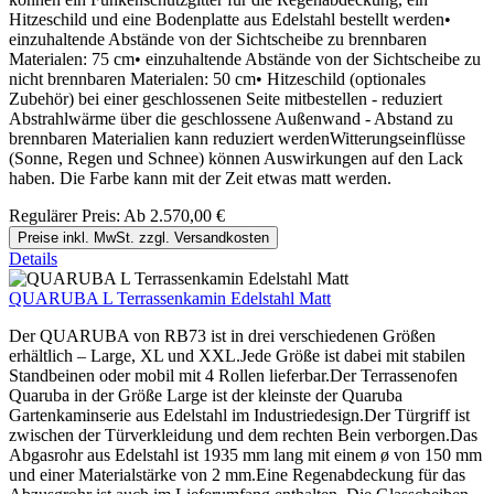
Hitzeschild und eine Bodenplatte aus Edelstahl bestellt werden•
einzuhaltende Abstände von der Sichtscheibe zu brennbaren
Materialen: 75 cm• einzuhaltende Abstände von der Sichtscheibe zu
nicht brennbaren Materialen: 50 cm• Hitzeschild (optionales
Zubehör) bei einer geschlossenen Seite mitbestellen - reduziert
Abstrahlwärme über die geschlossene Außenwand - Abstand zu
brennbaren Materialien kann reduziert werdenWitterungseinflüsse
(Sonne, Regen und Schnee) können Auswirkungen auf den Lack
haben. Die Farbe kann mit der Zeit etwas matt werden.
Regulärer Preis:
Ab
2.570,00 €
Preise inkl. MwSt. zzgl. Versandkosten
Details
QUARUBA L Terrassenkamin Edelstahl Matt
Der QUARUBA von RB73 ist in drei verschiedenen Größen
erhältlich – Large, XL und XXL.Jede Größe ist dabei mit stabilen
Standbeinen oder mobil mit 4 Rollen lieferbar.Der Terrassenofen
Quaruba in der Größe Large ist der kleinste der Quaruba
Gartenkaminserie aus Edelstahl im Industriedesign.Der Türgriff ist
zwischen der Türverkleidung und dem rechten Bein verborgen.Das
Abgasrohr aus Edelstahl ist 1935 mm lang mit einem ø von 150 mm
und einer Materialstärke von 2 mm.Eine Regenabdeckung für das