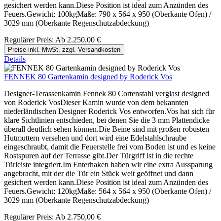
gesichert werden kann.Diese Position ist ideal zum Anzünden des
Feuers.Gewicht: 100kgMaße: 790 x 564 x 950 (Oberkante Ofen) /
3029 mm (Oberkante Regenschutzabdeckung)
Regulärer Preis:
Ab
2.250,00 €
Preise inkl. MwSt. zzgl. Versandkosten
Details
FENNEK 80 Gartenkamin designed by Roderick Vos
Designer-Terassenkamin Fennek 80 Cortenstahl verglast designed
von Roderick VosDieser Kamin wurde von dem bekannten
niederländischen Designer Roderick Vos entworfen.Vos hat sich für
klare Sichtlinien entschieden, bei denen Sie die 3 mm Plattendicke
überall deutlich sehen können.Die Beine sind mit großen robusten
Hutmuttern versehen und dort wird eine Edelstahlschraube
eingeschraubt, damit die Feuerstelle frei vom Boden ist und es keine
Rostspuren auf der Terrasse gibt.Der Türgriff ist in die rechte
Türleiste integriert.Im Enterhaken haben wir eine extra Aussparung
angebracht, mit der die Tür ein Stück weit geöffnet und dann
gesichert werden kann.Diese Position ist ideal zum Anzünden des
Feuers.Gewicht: 120kgMaße: 564 x 564 x 950 (Oberkante Ofen) /
3029 mm (Oberkante Regenschutzabdeckung)
Regulärer Preis:
Ab
2.750,00 €