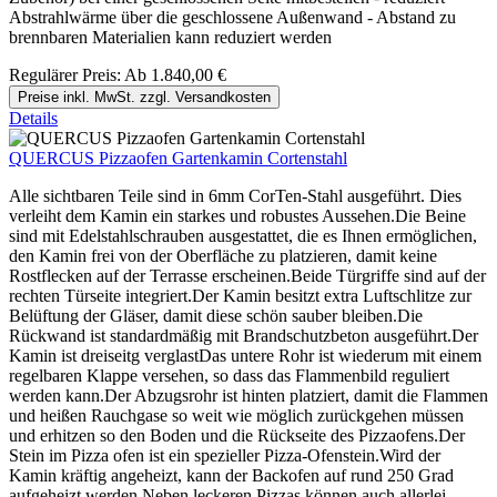
Abstrahlwärme über die geschlossene Außenwand - Abstand zu
brennbaren Materialien kann reduziert werden
Regulärer Preis:
Ab
1.840,00 €
Preise inkl. MwSt. zzgl. Versandkosten
Details
QUERCUS Pizzaofen Gartenkamin Cortenstahl
Alle sichtbaren Teile sind in 6mm CorTen-Stahl ausgeführt. Dies
verleiht dem Kamin ein starkes und robustes Aussehen.Die Beine
sind mit Edelstahlschrauben ausgestattet, die es Ihnen ermöglichen,
den Kamin frei von der Oberfläche zu platzieren, damit keine
Rostflecken auf der Terrasse erscheinen.Beide Türgriffe sind auf der
rechten Türseite integriert.Der Kamin besitzt extra Luftschlitze zur
Belüftung der Gläser, damit diese schön sauber bleiben.Die
Rückwand ist standardmäßig mit Brandschutzbeton ausgeführt.Der
Kamin ist dreiseitg verglastDas untere Rohr ist wiederum mit einem
regelbaren Klappe versehen, so dass das Flammenbild reguliert
werden kann.Der Abzugsrohr ist hinten platziert, damit die Flammen
und heißen Rauchgase so weit wie möglich zurückgehen müssen
und erhitzen so den Boden und die Rückseite des Pizzaofens.Der
Stein im Pizza ofen ist ein spezieller Pizza-Ofenstein.Wird der
Kamin kräftig angeheizt, kann der Backofen auf rund 250 Grad
aufgeheizt werden.Neben leckeren Pizzas können auch allerlei