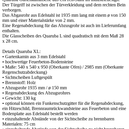
Der Türgriff ist zwischen der Türverkleidung und dem rechten Bein
verborgen.
Das Abgasrohr aus Edelstahl ist 1935 mm lang mit einem ø von 150
mm und einer Materialstärke von 2 mm.
Eine Regenabdeckung für das Abzusgrohr ist auch im Lieferumfang
enthalten.
Die Glasscheiben des Quaruba L sind quadratisch mit dem Maß 28
x 28 cm.
Details Quaruba XL:
• Gartenkamin aus 3 mm Edelstahl
• hochwertige Feuerbeton-Bodensteine
• Maße: 540 x 540 x 950 (Oberkante Ofen) / 2985 mm (Oberkante
Regenschutzabdeckung)
• Sichtscheiben Luftgespült
• Brennstoff: Holz
• Abzugsrohr 1935 mm / ø 150 mm
• Regenabdeckung des Abzugsrohres
• Gewicht: 130 kg
• optional können ein Funkenschutzgitter für die Regenabdeckung,
ein Hitzeschild, Brennraumrückwandsteine aus Feuerbeton und eine
Bodenplatte aus Edelstahl bestellt werden
• einzuhaltende Abstände von der Sichtscheibe zu brennbaren
Materialen: 75 cm