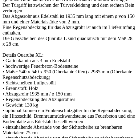
Der Türgriff ist zwischen der Türverkleidung und dem rechten Bein
verborgen.
Das Abgasrohr aus Edelstahl ist 1935 mm lang mit einem ø von 150
mm und einer Materialstärke von 2 mm.
Eine Regenabdeckung für das Abzusgrohr ist auch im Lieferumfang
enthalten.
Die Glasscheiben des Quaruba L sind quadratisch mit dem Maß 28
x 28 cm.
Details Quaruba XL:
• Gartenkamin aus 3 mm Edelstahl
• hochwertige Feuerbeton-Bodensteine
• Maße: 540 x 540 x 950 (Oberkante Ofen) / 2985 mm (Oberkante
Regenschutzabdeckung)
• Sichtscheiben Luftgespült
• Brennstoff: Holz
• Abzugsrohr 1935 mm / ø 150 mm
• Regenabdeckung des Abzugsrohres
• Gewicht: 130 kg
• optional können ein Funkenschutzgitter für die Regenabdeckung,
ein Hitzeschild, Brennraumrückwandsteine aus Feuerbeton und eine
Bodenplatte aus Edelstahl bestellt werden
• einzuhaltende Abstände von der Sichtscheibe zu brennbaren
Materialen: 75 cm