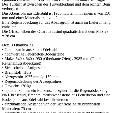
Der Türgriff ist zwischen der Türverkleidung und dem rechten Bein
verborgen.
Das Abgasrohr aus Edelstahl ist 1935 mm lang mit einem ø von 150
mm und einer Materialstärke von 2 mm.
Eine Regenabdeckung für das Abzusgrohr ist auch im Lieferumfang
enthalten.
Die Glasscheiben des Quaruba L sind quadratisch mit dem Maß 28
x 28 cm.
Details Quaruba XL:
• Gartenkamin aus 3 mm Edelstahl
• hochwertige Feuerbeton-Bodensteine
• Maße: 540 x 540 x 950 (Oberkante Ofen) / 2985 mm (Oberkante
Regenschutzabdeckung)
• Sichtscheiben Luftgespült
• Brennstoff: Holz
• Abzugsrohr 1935 mm / ø 150 mm
• Regenabdeckung des Abzugsrohres
• Gewicht: 130 kg
• optional können ein Funkenschutzgitter für die Regenabdeckung,
ein Hitzeschild, Brennraumrückwandsteine aus Feuerbeton und eine
Bodenplatte aus Edelstahl bestellt werden
• einzuhaltende Abstände von der Sichtscheibe zu brennbaren
Materialen: 75 cm