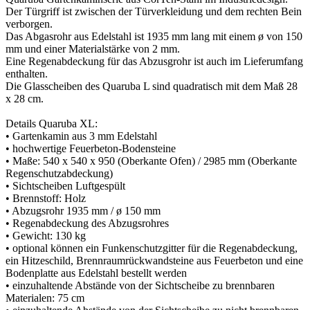
Der Türgriff ist zwischen der Türverkleidung und dem rechten Bein
verborgen.
Das Abgasrohr aus Edelstahl ist 1935 mm lang mit einem ø von 150
mm und einer Materialstärke von 2 mm.
Eine Regenabdeckung für das Abzusgrohr ist auch im Lieferumfang
enthalten.
Die Glasscheiben des Quaruba L sind quadratisch mit dem Maß 28
x 28 cm.
Details Quaruba XL:
• Gartenkamin aus 3 mm Edelstahl
• hochwertige Feuerbeton-Bodensteine
• Maße: 540 x 540 x 950 (Oberkante Ofen) / 2985 mm (Oberkante
Regenschutzabdeckung)
• Sichtscheiben Luftgespült
• Brennstoff: Holz
• Abzugsrohr 1935 mm / ø 150 mm
• Regenabdeckung des Abzugsrohres
• Gewicht: 130 kg
• optional können ein Funkenschutzgitter für die Regenabdeckung,
ein Hitzeschild, Brennraumrückwandsteine aus Feuerbeton und eine
Bodenplatte aus Edelstahl bestellt werden
• einzuhaltende Abstände von der Sichtscheibe zu brennbaren
Materialen: 75 cm