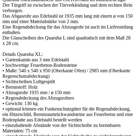
Der Türgriff ist zwischen der Türverkleidung und dem rechten Bein
verborgen.
Das Abgasrohr aus Edelstahl ist 1935 mm lang mit einem ø von 150
mm und einer Materialstärke von 2 mm.
Eine Regenabdeckung für das Abzusgrohr ist auch im Lieferumfang
enthalten.
Die Glasscheiben des Quaruba L sind quadratisch mit dem Maß 28
x 28 cm.
Details Quaruba XL:
• Gartenkamin aus 3 mm Edelstahl
• hochwertige Feuerbeton-Bodensteine
• Maße: 540 x 540 x 950 (Oberkante Ofen) / 2985 mm (Oberkante
Regenschutzabdeckung)
• Sichtscheiben Luftgespült
• Brennstoff: Holz
• Abzugsrohr 1935 mm / ø 150 mm
• Regenabdeckung des Abzugsrohres
• Gewicht: 130 kg
• optional können ein Funkenschutzgitter für die Regenabdeckung,
ein Hitzeschild, Brennraumrückwandsteine aus Feuerbeton und eine
Bodenplatte aus Edelstahl bestellt werden
• einzuhaltende Abstände von der Sichtscheibe zu brennbaren
Materialen: 75 cm