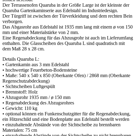
Der Terrassenofen Quaruba in der Größe Large ist der kleinste der
Quaruba Gartenkaminserie aus Edelstahl im Industriedesign.
Der Türgriff ist zwischen der Türverkleidung und dem rechten Bein
verborgen.
Das Abgasrohr aus Edelstahl ist 1935 mm lang mit einem ø von 150
mm und einer Materialstärke von 2 mm.
Eine Regenabdeckung für das Abzusgrohr ist auch im Lieferumfang
enthalten. Die Glasscheiben des Quaruba L sind quadratisch mit
dem Maß 28 x 28 cm.
Details Quaruba L:
• Gartenkamin aus 3 mm Edelstahl
• hochwertige Feuerbeton-Bodensteine
• Maße: 540 x 540 x 850 (Oberkante Ofen) / 2868 mm (Oberkante
Regenschutzabdeckung)
• Sichtscheiben Luftgespült
• Brennstoff: Holz
• Abzugsrohr 1935 mm / ø 150 mm
• Regenabdeckung des Abzugsrohres
• Gewicht: 110 kg
• optional können ein Funkenschutzgitter für die Regenabdeckung,
ein Hitzeschild und eine Bodenplatte aus Edelstahl bestellt werden
• einzuhaltende Abstände von der Sichtscheibe zu brennbaren
Materialen: 75 cm
• einzuhaltende Abstände von der Sichtscheibe zu nicht brennbaren