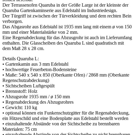
Der Terrassenofen Quaruba in der Größe Large ist der kleinste der
Quaruba Gartenkaminserie aus Edelstahl im Industriedesign.
Der Türgriff ist zwischen der Türverkleidung und dem rechten Bein
verborgen.
Das Abgasrohr aus Edelstahl ist 1935 mm lang mit einem ø von 150
mm und einer Materialstärke von 2 mm.
Eine Regenabdeckung für das Abzusgrohr ist auch im Lieferumfang
enthalten. Die Glasscheiben des Quaruba L sind quadratisch mit
dem Maß 28 x 28 cm.
Details Quaruba L:
• Gartenkamin aus 3 mm Edelstahl
• hochwertige Feuerbeton-Bodensteine
• Maße: 540 x 540 x 850 (Oberkante Ofen) / 2868 mm (Oberkante
Regenschutzabdeckung)
• Sichtscheiben Luftgespült
• Brennstoff: Holz
• Abzugsrohr 1935 mm / ø 150 mm
• Regenabdeckung des Abzugsrohres
• Gewicht: 110 kg
• optional können ein Funkenschutzgitter für die Regenabdeckung,
ein Hitzeschild und eine Bodenplatte aus Edelstahl bestellt werden
• einzuhaltende Abstände von der Sichtscheibe zu brennbaren
Materialen: 75 cm
• einzuhaltende Abstände von der Sichtscheibe zu nicht brennbaren