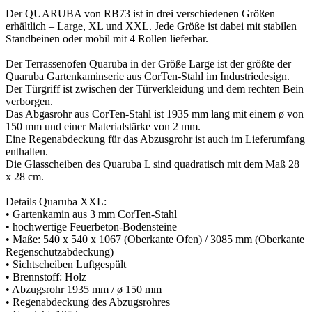
Der QUARUBA von RB73 ist in drei verschiedenen Größen
erhältlich – Large, XL und XXL. Jede Größe ist dabei mit stabilen
Standbeinen oder mobil mit 4 Rollen lieferbar.
Der Terrassenofen Quaruba in der Größe Large ist der größte der
Quaruba Gartenkaminserie aus CorTen-Stahl im Industriedesign.
Der Türgriff ist zwischen der Türverkleidung und dem rechten Bein
verborgen.
Das Abgasrohr aus CorTen-Stahl ist 1935 mm lang mit einem ø von
150 mm und einer Materialstärke von 2 mm.
Eine Regenabdeckung für das Abzusgrohr ist auch im Lieferumfang
enthalten.
Die Glasscheiben des Quaruba L sind quadratisch mit dem Maß 28
x 28 cm.
Details Quaruba XXL:
• Gartenkamin aus 3 mm CorTen-Stahl
• hochwertige Feuerbeton-Bodensteine
• Maße: 540 x 540 x 1067 (Oberkante Ofen) / 3085 mm (Oberkante
Regenschutzabdeckung)
• Sichtscheiben Luftgespült
• Brennstoff: Holz
• Abzugsrohr 1935 mm / ø 150 mm
• Regenabdeckung des Abzugsrohres