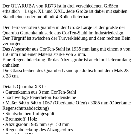
Der QUARUBA von RB73 ist in drei verschiedenen Größen
erhältlich – Large, XL und XXL. Jede Größe ist dabei mit stabilen
Standbeinen oder mobil mit 4 Rollen lieferbar.
Der Terrassenofen Quaruba in der Größe Large ist der größte der
Quaruba Gartenkaminserie aus CorTen-Stahl im Industriedesign.
Der Türgriff ist zwischen der Türverkleidung und dem rechten Bein
verborgen.
Das Abgasrohr aus CorTen-Stahl ist 1935 mm lang mit einem ø von
150 mm und einer Materialstärke von 2 mm.
Eine Regenabdeckung für das Abzusgrohr ist auch im Lieferumfang
enthalten.
Die Glasscheiben des Quaruba L sind quadratisch mit dem Maß 28
x 28 cm.
Details Quaruba XXL:
• Gartenkamin aus 3 mm CorTen-Stahl
• hochwertige Feuerbeton-Bodensteine
• Maße: 540 x 540 x 1067 (Oberkante Ofen) / 3085 mm (Oberkante
Regenschutzabdeckung)
• Sichtscheiben Luftgespült
• Brennstoff: Holz
• Abzugsrohr 1935 mm / ø 150 mm
• Regenabdeckung des Abzugsrohres