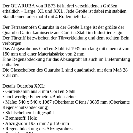
Der QUARUBA von RB73 ist in drei verschiedenen Größen
erhältlich – Large, XL und XXL. Jede Größe ist dabei mit stabilen
Standbeinen oder mobil mit 4 Rollen lieferbar.
Der Terrassenofen Quaruba in der Größe Large ist der größte der
Quaruba Gartenkaminserie aus CorTen-Stahl im Industriedesign.
Der Türgriff ist zwischen der Türverkleidung und dem rechten Bein
verborgen.
Das Abgasrohr aus CorTen-Stahl ist 1935 mm lang mit einem ø von
150 mm und einer Materialstärke von 2 mm.
Eine Regenabdeckung für das Abzusgrohr ist auch im Lieferumfang
enthalten.
Die Glasscheiben des Quaruba L sind quadratisch mit dem Maß 28
x 28 cm.
Details Quaruba XXL:
• Gartenkamin aus 3 mm CorTen-Stahl
• hochwertige Feuerbeton-Bodensteine
• Maße: 540 x 540 x 1067 (Oberkante Ofen) / 3085 mm (Oberkante
Regenschutzabdeckung)
• Sichtscheiben Luftgespült
• Brennstoff: Holz
• Abzugsrohr 1935 mm / ø 150 mm
• Regenabdeckung des Abzugsrohres