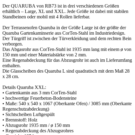
Der QUARUBA von RB73 ist in drei verschiedenen Größen
erhältlich – Large, XL und XXL. Jede Größe ist dabei mit stabilen
Standbeinen oder mobil mit 4 Rollen lieferbar.
Der Terrassenofen Quaruba in der Größe Large ist der größte der
Quaruba Gartenkaminserie aus CorTen-Stahl im Industriedesign.
Der Türgriff ist zwischen der Türverkleidung und dem rechten Bein
verborgen.
Das Abgasrohr aus CorTen-Stahl ist 1935 mm lang mit einem ø von
150 mm und einer Materialstärke von 2 mm.
Eine Regenabdeckung für das Abzusgrohr ist auch im Lieferumfang
enthalten.
Die Glasscheiben des Quaruba L sind quadratisch mit dem Maß 28
x 28 cm.
Details Quaruba XXL:
• Gartenkamin aus 3 mm CorTen-Stahl
• hochwertige Feuerbeton-Bodensteine
• Maße: 540 x 540 x 1067 (Oberkante Ofen) / 3085 mm (Oberkante
Regenschutzabdeckung)
• Sichtscheiben Luftgespült
• Brennstoff: Holz
• Abzugsrohr 1935 mm / ø 150 mm
• Regenabdeckung des Abzugsrohres