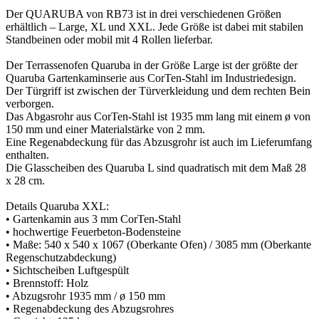
Der QUARUBA von RB73 ist in drei verschiedenen Größen
erhältlich – Large, XL und XXL. Jede Größe ist dabei mit stabilen
Standbeinen oder mobil mit 4 Rollen lieferbar.
Der Terrassenofen Quaruba in der Größe Large ist der größte der
Quaruba Gartenkaminserie aus CorTen-Stahl im Industriedesign.
Der Türgriff ist zwischen der Türverkleidung und dem rechten Bein
verborgen.
Das Abgasrohr aus CorTen-Stahl ist 1935 mm lang mit einem ø von
150 mm und einer Materialstärke von 2 mm.
Eine Regenabdeckung für das Abzusgrohr ist auch im Lieferumfang
enthalten.
Die Glasscheiben des Quaruba L sind quadratisch mit dem Maß 28
x 28 cm.
Details Quaruba XXL:
• Gartenkamin aus 3 mm CorTen-Stahl
• hochwertige Feuerbeton-Bodensteine
• Maße: 540 x 540 x 1067 (Oberkante Ofen) / 3085 mm (Oberkante
Regenschutzabdeckung)
• Sichtscheiben Luftgespült
• Brennstoff: Holz
• Abzugsrohr 1935 mm / ø 150 mm
• Regenabdeckung des Abzugsrohres