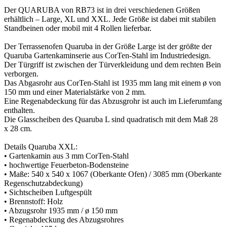
Der QUARUBA von RB73 ist in drei verschiedenen Größen
erhältlich – Large, XL und XXL. Jede Größe ist dabei mit stabilen
Standbeinen oder mobil mit 4 Rollen lieferbar.
Der Terrassenofen Quaruba in der Größe Large ist der größte der
Quaruba Gartenkaminserie aus CorTen-Stahl im Industriedesign.
Der Türgriff ist zwischen der Türverkleidung und dem rechten Bein
verborgen.
Das Abgasrohr aus CorTen-Stahl ist 1935 mm lang mit einem ø von
150 mm und einer Materialstärke von 2 mm.
Eine Regenabdeckung für das Abzusgrohr ist auch im Lieferumfang
enthalten.
Die Glasscheiben des Quaruba L sind quadratisch mit dem Maß 28
x 28 cm.
Details Quaruba XXL:
• Gartenkamin aus 3 mm CorTen-Stahl
• hochwertige Feuerbeton-Bodensteine
• Maße: 540 x 540 x 1067 (Oberkante Ofen) / 3085 mm (Oberkante
Regenschutzabdeckung)
• Sichtscheiben Luftgespült
• Brennstoff: Holz
• Abzugsrohr 1935 mm / ø 150 mm
• Regenabdeckung des Abzugsrohres