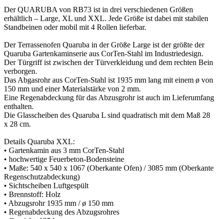
Der QUARUBA von RB73 ist in drei verschiedenen Größen
erhältlich – Large, XL und XXL. Jede Größe ist dabei mit stabilen
Standbeinen oder mobil mit 4 Rollen lieferbar.
Der Terrassenofen Quaruba in der Größe Large ist der größte der
Quaruba Gartenkaminserie aus CorTen-Stahl im Industriedesign.
Der Türgriff ist zwischen der Türverkleidung und dem rechten Bein
verborgen.
Das Abgasrohr aus CorTen-Stahl ist 1935 mm lang mit einem ø von
150 mm und einer Materialstärke von 2 mm.
Eine Regenabdeckung für das Abzusgrohr ist auch im Lieferumfang
enthalten.
Die Glasscheiben des Quaruba L sind quadratisch mit dem Maß 28
x 28 cm.
Details Quaruba XXL:
• Gartenkamin aus 3 mm CorTen-Stahl
• hochwertige Feuerbeton-Bodensteine
• Maße: 540 x 540 x 1067 (Oberkante Ofen) / 3085 mm (Oberkante
Regenschutzabdeckung)
• Sichtscheiben Luftgespült
• Brennstoff: Holz
• Abzugsrohr 1935 mm / ø 150 mm
• Regenabdeckung des Abzugsrohres