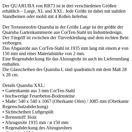
Der QUARUBA von RB73 ist in drei verschiedenen Größen
erhältlich – Large, XL und XXL. Jede Größe ist dabei mit stabilen
Standbeinen oder mobil mit 4 Rollen lieferbar.
Der Terrassenofen Quaruba in der Größe Large ist der größte der
Quaruba Gartenkaminserie aus CorTen-Stahl im Industriedesign.
Der Türgriff ist zwischen der Türverkleidung und dem rechten Bein
verborgen.
Das Abgasrohr aus CorTen-Stahl ist 1935 mm lang mit einem ø von
150 mm und einer Materialstärke von 2 mm.
Eine Regenabdeckung für das Abzusgrohr ist auch im Lieferumfang
enthalten.
Die Glasscheiben des Quaruba L sind quadratisch mit dem Maß 28
x 28 cm.
Details Quaruba XXL:
• Gartenkamin aus 3 mm CorTen-Stahl
• hochwertige Feuerbeton-Bodensteine
• Maße: 540 x 540 x 1067 (Oberkante Ofen) / 3085 mm (Oberkante
Regenschutzabdeckung)
• Sichtscheiben Luftgespült
• Brennstoff: Holz
• Abzugsrohr 1935 mm / ø 150 mm
• Regenabdeckung des Abzugsrohres