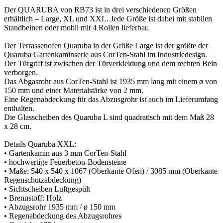
Der QUARUBA von RB73 ist in drei verschiedenen Größen
erhältlich – Large, XL und XXL. Jede Größe ist dabei mit stabilen
Standbeinen oder mobil mit 4 Rollen lieferbar.
Der Terrassenofen Quaruba in der Größe Large ist der größte der
Quaruba Gartenkaminserie aus CorTen-Stahl im Industriedesign.
Der Türgriff ist zwischen der Türverkleidung und dem rechten Bein
verborgen.
Das Abgasrohr aus CorTen-Stahl ist 1935 mm lang mit einem ø von
150 mm und einer Materialstärke von 2 mm.
Eine Regenabdeckung für das Abzusgrohr ist auch im Lieferumfang
enthalten.
Die Glasscheiben des Quaruba L sind quadratisch mit dem Maß 28
x 28 cm.
Details Quaruba XXL:
• Gartenkamin aus 3 mm CorTen-Stahl
• hochwertige Feuerbeton-Bodensteine
• Maße: 540 x 540 x 1067 (Oberkante Ofen) / 3085 mm (Oberkante
Regenschutzabdeckung)
• Sichtscheiben Luftgespült
• Brennstoff: Holz
• Abzugsrohr 1935 mm / ø 150 mm
• Regenabdeckung des Abzugsrohres