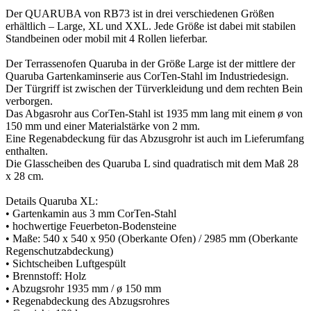
Der QUARUBA von RB73 ist in drei verschiedenen Größen
erhältlich – Large, XL und XXL. Jede Größe ist dabei mit stabilen
Standbeinen oder mobil mit 4 Rollen lieferbar.
Der Terrassenofen Quaruba in der Größe Large ist der mittlere der
Quaruba Gartenkaminserie aus CorTen-Stahl im Industriedesign.
Der Türgriff ist zwischen der Türverkleidung und dem rechten Bein
verborgen.
Das Abgasrohr aus CorTen-Stahl ist 1935 mm lang mit einem ø von
150 mm und einer Materialstärke von 2 mm.
Eine Regenabdeckung für das Abzusgrohr ist auch im Lieferumfang
enthalten.
Die Glasscheiben des Quaruba L sind quadratisch mit dem Maß 28
x 28 cm.
Details Quaruba XL:
• Gartenkamin aus 3 mm CorTen-Stahl
• hochwertige Feuerbeton-Bodensteine
• Maße: 540 x 540 x 950 (Oberkante Ofen) / 2985 mm (Oberkante
Regenschutzabdeckung)
• Sichtscheiben Luftgespült
• Brennstoff: Holz
• Abzugsrohr 1935 mm / ø 150 mm
• Regenabdeckung des Abzugsrohres