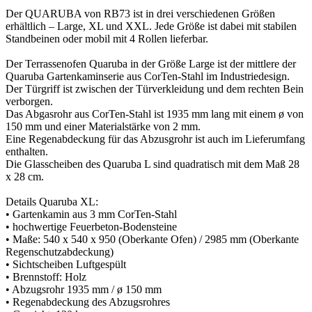
Der QUARUBA von RB73 ist in drei verschiedenen Größen
erhältlich – Large, XL und XXL. Jede Größe ist dabei mit stabilen
Standbeinen oder mobil mit 4 Rollen lieferbar.
Der Terrassenofen Quaruba in der Größe Large ist der mittlere der
Quaruba Gartenkaminserie aus CorTen-Stahl im Industriedesign.
Der Türgriff ist zwischen der Türverkleidung und dem rechten Bein
verborgen.
Das Abgasrohr aus CorTen-Stahl ist 1935 mm lang mit einem ø von
150 mm und einer Materialstärke von 2 mm.
Eine Regenabdeckung für das Abzusgrohr ist auch im Lieferumfang
enthalten.
Die Glasscheiben des Quaruba L sind quadratisch mit dem Maß 28
x 28 cm.
Details Quaruba XL:
• Gartenkamin aus 3 mm CorTen-Stahl
• hochwertige Feuerbeton-Bodensteine
• Maße: 540 x 540 x 950 (Oberkante Ofen) / 2985 mm (Oberkante
Regenschutzabdeckung)
• Sichtscheiben Luftgespült
• Brennstoff: Holz
• Abzugsrohr 1935 mm / ø 150 mm
• Regenabdeckung des Abzugsrohres