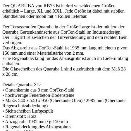
Der QUARUBA von RB73 ist in drei verschiedenen Größen
erhältlich – Large, XL und XXL. Jede Größe ist dabei mit stabilen
Standbeinen oder mobil mit 4 Rollen lieferbar.
Der Terrassenofen Quaruba in der Größe Large ist der mittlere der
Quaruba Gartenkaminserie aus CorTen-Stahl im Industriedesign.
Der Türgriff ist zwischen der Türverkleidung und dem rechten Bein
verborgen.
Das Abgasrohr aus CorTen-Stahl ist 1935 mm lang mit einem ø von
150 mm und einer Materialstärke von 2 mm.
Eine Regenabdeckung für das Abzusgrohr ist auch im Lieferumfang
enthalten.
Die Glasscheiben des Quaruba L sind quadratisch mit dem Maß 28
x 28 cm.
Details Quaruba XL:
• Gartenkamin aus 3 mm CorTen-Stahl
• hochwertige Feuerbeton-Bodensteine
• Maße: 540 x 540 x 950 (Oberkante Ofen) / 2985 mm (Oberkante
Regenschutzabdeckung)
• Sichtscheiben Luftgespült
• Brennstoff: Holz
• Abzugsrohr 1935 mm / ø 150 mm
• Regenabdeckung des Abzugsrohres