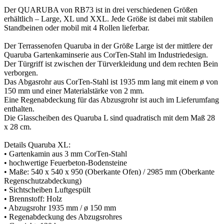
Der QUARUBA von RB73 ist in drei verschiedenen Größen
erhältlich – Large, XL und XXL. Jede Größe ist dabei mit stabilen
Standbeinen oder mobil mit 4 Rollen lieferbar.
Der Terrassenofen Quaruba in der Größe Large ist der mittlere der
Quaruba Gartenkaminserie aus CorTen-Stahl im Industriedesign.
Der Türgriff ist zwischen der Türverkleidung und dem rechten Bein
verborgen.
Das Abgasrohr aus CorTen-Stahl ist 1935 mm lang mit einem ø von
150 mm und einer Materialstärke von 2 mm.
Eine Regenabdeckung für das Abzusgrohr ist auch im Lieferumfang
enthalten.
Die Glasscheiben des Quaruba L sind quadratisch mit dem Maß 28
x 28 cm.
Details Quaruba XL:
• Gartenkamin aus 3 mm CorTen-Stahl
• hochwertige Feuerbeton-Bodensteine
• Maße: 540 x 540 x 950 (Oberkante Ofen) / 2985 mm (Oberkante
Regenschutzabdeckung)
• Sichtscheiben Luftgespült
• Brennstoff: Holz
• Abzugsrohr 1935 mm / ø 150 mm
• Regenabdeckung des Abzugsrohres