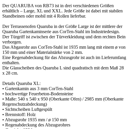
Der QUARUBA von RB73 ist in drei verschiedenen Größen
erhältlich – Large, XL und XXL. Jede Größe ist dabei mit stabilen
Standbeinen oder mobil mit 4 Rollen lieferbar.
Der Terrassenofen Quaruba in der Größe Large ist der mittlere der
Quaruba Gartenkaminserie aus CorTen-Stahl im Industriedesign.
Der Türgriff ist zwischen der Türverkleidung und dem rechten Bein
verborgen.
Das Abgasrohr aus CorTen-Stahl ist 1935 mm lang mit einem ø von
150 mm und einer Materialstärke von 2 mm.
Eine Regenabdeckung für das Abzusgrohr ist auch im Lieferumfang
enthalten.
Die Glasscheiben des Quaruba L sind quadratisch mit dem Maß 28
x 28 cm.
Details Quaruba XL:
• Gartenkamin aus 3 mm CorTen-Stahl
• hochwertige Feuerbeton-Bodensteine
• Maße: 540 x 540 x 950 (Oberkante Ofen) / 2985 mm (Oberkante
Regenschutzabdeckung)
• Sichtscheiben Luftgespült
• Brennstoff: Holz
• Abzugsrohr 1935 mm / ø 150 mm
• Regenabdeckung des Abzugsrohres