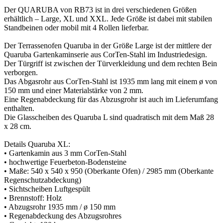
Der QUARUBA von RB73 ist in drei verschiedenen Größen
erhältlich – Large, XL und XXL. Jede Größe ist dabei mit stabilen
Standbeinen oder mobil mit 4 Rollen lieferbar.
Der Terrassenofen Quaruba in der Größe Large ist der mittlere der
Quaruba Gartenkaminserie aus CorTen-Stahl im Industriedesign.
Der Türgriff ist zwischen der Türverkleidung und dem rechten Bein
verborgen.
Das Abgasrohr aus CorTen-Stahl ist 1935 mm lang mit einem ø von
150 mm und einer Materialstärke von 2 mm.
Eine Regenabdeckung für das Abzusgrohr ist auch im Lieferumfang
enthalten.
Die Glasscheiben des Quaruba L sind quadratisch mit dem Maß 28
x 28 cm.
Details Quaruba XL:
• Gartenkamin aus 3 mm CorTen-Stahl
• hochwertige Feuerbeton-Bodensteine
• Maße: 540 x 540 x 950 (Oberkante Ofen) / 2985 mm (Oberkante
Regenschutzabdeckung)
• Sichtscheiben Luftgespült
• Brennstoff: Holz
• Abzugsrohr 1935 mm / ø 150 mm
• Regenabdeckung des Abzugsrohres