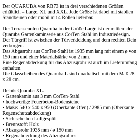
Der QUARUBA von RB73 ist in drei verschiedenen Größen
erhältlich – Large, XL und XXL. Jede Größe ist dabei mit stabilen
Standbeinen oder mobil mit 4 Rollen lieferbar.
Der Terrassenofen Quaruba in der Größe Large ist der mittlere der
Quaruba Gartenkaminserie aus CorTen-Stahl im Industriedesign.
Der Türgriff ist zwischen der Türverkleidung und dem rechten Bein
verborgen.
Das Abgasrohr aus CorTen-Stahl ist 1935 mm lang mit einem ø von
150 mm und einer Materialstärke von 2 mm.
Eine Regenabdeckung für das Abzusgrohr ist auch im Lieferumfang
enthalten.
Die Glasscheiben des Quaruba L sind quadratisch mit dem Maß 28
x 28 cm.
Details Quaruba XL:
• Gartenkamin aus 3 mm CorTen-Stahl
• hochwertige Feuerbeton-Bodensteine
• Maße: 540 x 540 x 950 (Oberkante Ofen) / 2985 mm (Oberkante
Regenschutzabdeckung)
• Sichtscheiben Luftgespült
• Brennstoff: Holz
• Abzugsrohr 1935 mm / ø 150 mm
• Regenabdeckung des Abzugsrohres