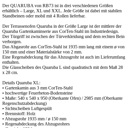
Der QUARUBA von RB73 ist in drei verschiedenen Größen
erhältlich – Large, XL und XXL. Jede Größe ist dabei mit stabilen
Standbeinen oder mobil mit 4 Rollen lieferbar.
Der Terrassenofen Quaruba in der Größe Large ist der mittlere der
Quaruba Gartenkaminserie aus CorTen-Stahl im Industriedesign.
Der Türgriff ist zwischen der Türverkleidung und dem rechten Bein
verborgen.
Das Abgasrohr aus CorTen-Stahl ist 1935 mm lang mit einem ø von
150 mm und einer Materialstärke von 2 mm.
Eine Regenabdeckung für das Abzusgrohr ist auch im Lieferumfang
enthalten.
Die Glasscheiben des Quaruba L sind quadratisch mit dem Maß 28
x 28 cm.
Details Quaruba XL:
• Gartenkamin aus 3 mm CorTen-Stahl
• hochwertige Feuerbeton-Bodensteine
• Maße: 540 x 540 x 950 (Oberkante Ofen) / 2985 mm (Oberkante
Regenschutzabdeckung)
• Sichtscheiben Luftgespült
• Brennstoff: Holz
• Abzugsrohr 1935 mm / ø 150 mm
• Regenabdeckung des Abzugsrohres