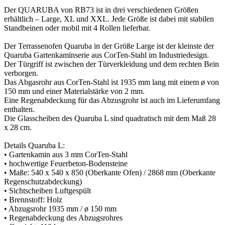
Der QUARUBA von RB73 ist in drei verschiedenen Größen
erhältlich – Large, XL und XXL. Jede Größe ist dabei mit stabilen
Standbeinen oder mobil mit 4 Rollen lieferbar.
Der Terrassenofen Quaruba in der Größe Large ist der kleinste der
Quaruba Gartenkaminserie aus CorTen-Stahl im Industriedesign.
Der Türgriff ist zwischen der Türverkleidung und dem rechten Bein
verborgen.
Das Abgasrohr aus CorTen-Stahl ist 1935 mm lang mit einem ø von
150 mm und einer Materialstärke von 2 mm.
Eine Regenabdeckung für das Abzusgrohr ist auch im Lieferumfang
enthalten.
Die Glasscheiben des Quaruba L sind quadratisch mit dem Maß 28
x 28 cm.
Details Quaruba L:
• Gartenkamin aus 3 mm CorTen-Stahl
• hochwertige Feuerbeton-Bodensteine
• Maße: 540 x 540 x 850 (Oberkante Ofen) / 2868 mm (Oberkante
Regenschutzabdeckung)
• Sichtscheiben Luftgespült
• Brennstoff: Holz
• Abzugsrohr 1935 mm / ø 150 mm
• Regenabdeckung des Abzugsrohres