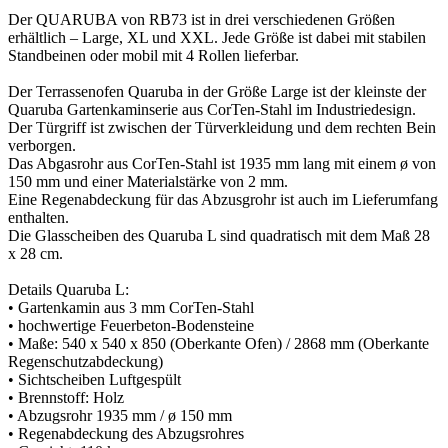
Der QUARUBA von RB73 ist in drei verschiedenen Größen
erhältlich – Large, XL und XXL. Jede Größe ist dabei mit stabilen
Standbeinen oder mobil mit 4 Rollen lieferbar.
Der Terrassenofen Quaruba in der Größe Large ist der kleinste der
Quaruba Gartenkaminserie aus CorTen-Stahl im Industriedesign.
Der Türgriff ist zwischen der Türverkleidung und dem rechten Bein
verborgen.
Das Abgasrohr aus CorTen-Stahl ist 1935 mm lang mit einem ø von
150 mm und einer Materialstärke von 2 mm.
Eine Regenabdeckung für das Abzusgrohr ist auch im Lieferumfang
enthalten.
Die Glasscheiben des Quaruba L sind quadratisch mit dem Maß 28
x 28 cm.
Details Quaruba L:
• Gartenkamin aus 3 mm CorTen-Stahl
• hochwertige Feuerbeton-Bodensteine
• Maße: 540 x 540 x 850 (Oberkante Ofen) / 2868 mm (Oberkante
Regenschutzabdeckung)
• Sichtscheiben Luftgespült
• Brennstoff: Holz
• Abzugsrohr 1935 mm / ø 150 mm
• Regenabdeckung des Abzugsrohres