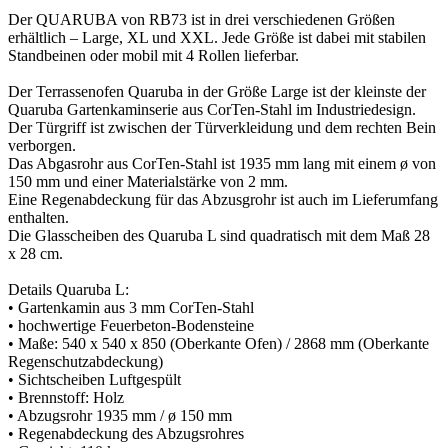
Der QUARUBA von RB73 ist in drei verschiedenen Größen
erhältlich – Large, XL und XXL. Jede Größe ist dabei mit stabilen
Standbeinen oder mobil mit 4 Rollen lieferbar.
Der Terrassenofen Quaruba in der Größe Large ist der kleinste der
Quaruba Gartenkaminserie aus CorTen-Stahl im Industriedesign.
Der Türgriff ist zwischen der Türverkleidung und dem rechten Bein
verborgen.
Das Abgasrohr aus CorTen-Stahl ist 1935 mm lang mit einem ø von
150 mm und einer Materialstärke von 2 mm.
Eine Regenabdeckung für das Abzusgrohr ist auch im Lieferumfang
enthalten.
Die Glasscheiben des Quaruba L sind quadratisch mit dem Maß 28
x 28 cm.
Details Quaruba L:
• Gartenkamin aus 3 mm CorTen-Stahl
• hochwertige Feuerbeton-Bodensteine
• Maße: 540 x 540 x 850 (Oberkante Ofen) / 2868 mm (Oberkante
Regenschutzabdeckung)
• Sichtscheiben Luftgespült
• Brennstoff: Holz
• Abzugsrohr 1935 mm / ø 150 mm
• Regenabdeckung des Abzugsrohres