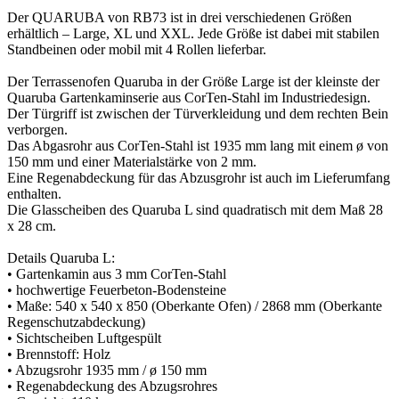
Der QUARUBA von RB73 ist in drei verschiedenen Größen
erhältlich – Large, XL und XXL. Jede Größe ist dabei mit stabilen
Standbeinen oder mobil mit 4 Rollen lieferbar.
Der Terrassenofen Quaruba in der Größe Large ist der kleinste der
Quaruba Gartenkaminserie aus CorTen-Stahl im Industriedesign.
Der Türgriff ist zwischen der Türverkleidung und dem rechten Bein
verborgen.
Das Abgasrohr aus CorTen-Stahl ist 1935 mm lang mit einem ø von
150 mm und einer Materialstärke von 2 mm.
Eine Regenabdeckung für das Abzusgrohr ist auch im Lieferumfang
enthalten.
Die Glasscheiben des Quaruba L sind quadratisch mit dem Maß 28
x 28 cm.
Details Quaruba L:
• Gartenkamin aus 3 mm CorTen-Stahl
• hochwertige Feuerbeton-Bodensteine
• Maße: 540 x 540 x 850 (Oberkante Ofen) / 2868 mm (Oberkante
Regenschutzabdeckung)
• Sichtscheiben Luftgespült
• Brennstoff: Holz
• Abzugsrohr 1935 mm / ø 150 mm
• Regenabdeckung des Abzugsrohres