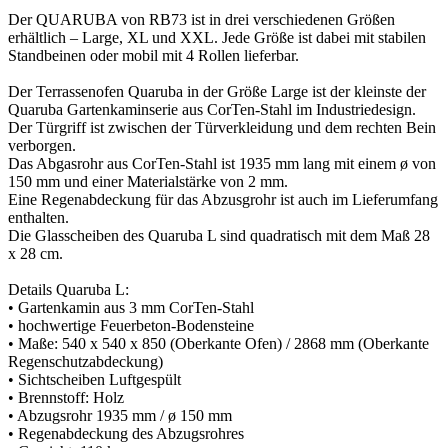
Der QUARUBA von RB73 ist in drei verschiedenen Größen
erhältlich – Large, XL und XXL. Jede Größe ist dabei mit stabilen
Standbeinen oder mobil mit 4 Rollen lieferbar.
Der Terrassenofen Quaruba in der Größe Large ist der kleinste der
Quaruba Gartenkaminserie aus CorTen-Stahl im Industriedesign.
Der Türgriff ist zwischen der Türverkleidung und dem rechten Bein
verborgen.
Das Abgasrohr aus CorTen-Stahl ist 1935 mm lang mit einem ø von
150 mm und einer Materialstärke von 2 mm.
Eine Regenabdeckung für das Abzusgrohr ist auch im Lieferumfang
enthalten.
Die Glasscheiben des Quaruba L sind quadratisch mit dem Maß 28
x 28 cm.
Details Quaruba L:
• Gartenkamin aus 3 mm CorTen-Stahl
• hochwertige Feuerbeton-Bodensteine
• Maße: 540 x 540 x 850 (Oberkante Ofen) / 2868 mm (Oberkante
Regenschutzabdeckung)
• Sichtscheiben Luftgespült
• Brennstoff: Holz
• Abzugsrohr 1935 mm / ø 150 mm
• Regenabdeckung des Abzugsrohres