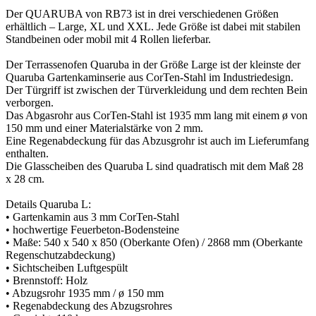
Der QUARUBA von RB73 ist in drei verschiedenen Größen
erhältlich – Large, XL und XXL. Jede Größe ist dabei mit stabilen
Standbeinen oder mobil mit 4 Rollen lieferbar.
Der Terrassenofen Quaruba in der Größe Large ist der kleinste der
Quaruba Gartenkaminserie aus CorTen-Stahl im Industriedesign.
Der Türgriff ist zwischen der Türverkleidung und dem rechten Bein
verborgen.
Das Abgasrohr aus CorTen-Stahl ist 1935 mm lang mit einem ø von
150 mm und einer Materialstärke von 2 mm.
Eine Regenabdeckung für das Abzusgrohr ist auch im Lieferumfang
enthalten.
Die Glasscheiben des Quaruba L sind quadratisch mit dem Maß 28
x 28 cm.
Details Quaruba L:
• Gartenkamin aus 3 mm CorTen-Stahl
• hochwertige Feuerbeton-Bodensteine
• Maße: 540 x 540 x 850 (Oberkante Ofen) / 2868 mm (Oberkante
Regenschutzabdeckung)
• Sichtscheiben Luftgespült
• Brennstoff: Holz
• Abzugsrohr 1935 mm / ø 150 mm
• Regenabdeckung des Abzugsrohres