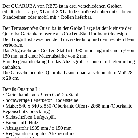
Der QUARUBA von RB73 ist in drei verschiedenen Größen
erhältlich – Large, XL und XXL. Jede Größe ist dabei mit stabilen
Standbeinen oder mobil mit 4 Rollen lieferbar.
Der Terrassenofen Quaruba in der Größe Large ist der kleinste der
Quaruba Gartenkaminserie aus CorTen-Stahl im Industriedesign.
Der Türgriff ist zwischen der Türverkleidung und dem rechten Bein
verborgen.
Das Abgasrohr aus CorTen-Stahl ist 1935 mm lang mit einem ø von
150 mm und einer Materialstärke von 2 mm.
Eine Regenabdeckung für das Abzusgrohr ist auch im Lieferumfang
enthalten.
Die Glasscheiben des Quaruba L sind quadratisch mit dem Maß 28
x 28 cm.
Details Quaruba L:
• Gartenkamin aus 3 mm CorTen-Stahl
• hochwertige Feuerbeton-Bodensteine
• Maße: 540 x 540 x 850 (Oberkante Ofen) / 2868 mm (Oberkante
Regenschutzabdeckung)
• Sichtscheiben Luftgespült
• Brennstoff: Holz
• Abzugsrohr 1935 mm / ø 150 mm
• Regenabdeckung des Abzugsrohres