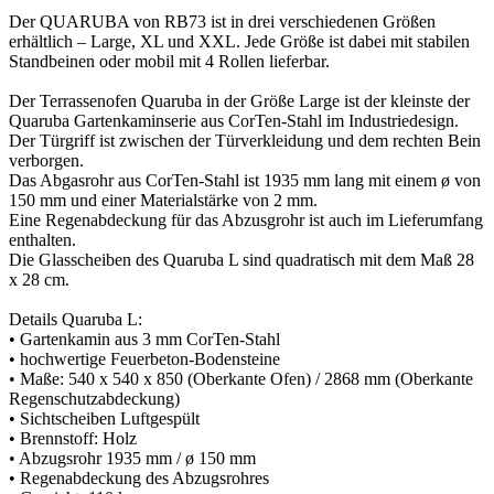
Der QUARUBA von RB73 ist in drei verschiedenen Größen
erhältlich – Large, XL und XXL. Jede Größe ist dabei mit stabilen
Standbeinen oder mobil mit 4 Rollen lieferbar.
Der Terrassenofen Quaruba in der Größe Large ist der kleinste der
Quaruba Gartenkaminserie aus CorTen-Stahl im Industriedesign.
Der Türgriff ist zwischen der Türverkleidung und dem rechten Bein
verborgen.
Das Abgasrohr aus CorTen-Stahl ist 1935 mm lang mit einem ø von
150 mm und einer Materialstärke von 2 mm.
Eine Regenabdeckung für das Abzusgrohr ist auch im Lieferumfang
enthalten.
Die Glasscheiben des Quaruba L sind quadratisch mit dem Maß 28
x 28 cm.
Details Quaruba L:
• Gartenkamin aus 3 mm CorTen-Stahl
• hochwertige Feuerbeton-Bodensteine
• Maße: 540 x 540 x 850 (Oberkante Ofen) / 2868 mm (Oberkante
Regenschutzabdeckung)
• Sichtscheiben Luftgespült
• Brennstoff: Holz
• Abzugsrohr 1935 mm / ø 150 mm
• Regenabdeckung des Abzugsrohres