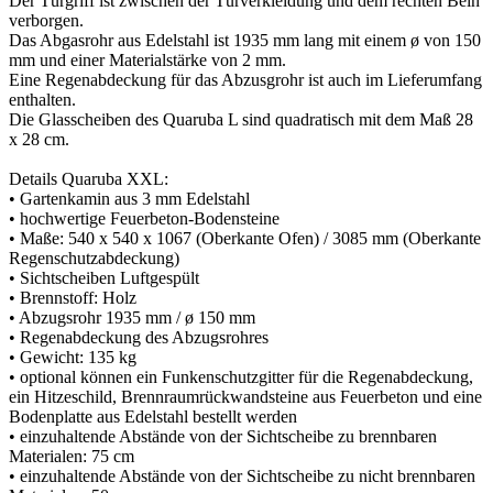
Der Türgriff ist zwischen der Türverkleidung und dem rechten Bein
verborgen.
Das Abgasrohr aus Edelstahl ist 1935 mm lang mit einem ø von 150
mm und einer Materialstärke von 2 mm.
Eine Regenabdeckung für das Abzusgrohr ist auch im Lieferumfang
enthalten.
Die Glasscheiben des Quaruba L sind quadratisch mit dem Maß 28
x 28 cm.
Details Quaruba XXL:
• Gartenkamin aus 3 mm Edelstahl
• hochwertige Feuerbeton-Bodensteine
• Maße: 540 x 540 x 1067 (Oberkante Ofen) / 3085 mm (Oberkante
Regenschutzabdeckung)
• Sichtscheiben Luftgespült
• Brennstoff: Holz
• Abzugsrohr 1935 mm / ø 150 mm
• Regenabdeckung des Abzugsrohres
• Gewicht: 135 kg
• optional können ein Funkenschutzgitter für die Regenabdeckung,
ein Hitzeschild, Brennraumrückwandsteine aus Feuerbeton und eine
Bodenplatte aus Edelstahl bestellt werden
• einzuhaltende Abstände von der Sichtscheibe zu brennbaren
Materialen: 75 cm
• einzuhaltende Abstände von der Sichtscheibe zu nicht brennbaren