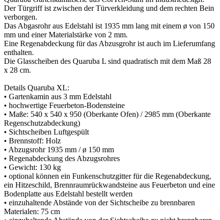
Der Türgriff ist zwischen der Türverkleidung und dem rechten Bein
verborgen.
Das Abgasrohr aus Edelstahl ist 1935 mm lang mit einem ø von 150
mm und einer Materialstärke von 2 mm.
Eine Regenabdeckung für das Abzusgrohr ist auch im Lieferumfang
enthalten.
Die Glasscheiben des Quaruba L sind quadratisch mit dem Maß 28
x 28 cm.
Details Quaruba XL:
• Gartenkamin aus 3 mm Edelstahl
• hochwertige Feuerbeton-Bodensteine
• Maße: 540 x 540 x 950 (Oberkante Ofen) / 2985 mm (Oberkante
Regenschutzabdeckung)
• Sichtscheiben Luftgespült
• Brennstoff: Holz
• Abzugsrohr 1935 mm / ø 150 mm
• Regenabdeckung des Abzugsrohres
• Gewicht: 130 kg
• optional können ein Funkenschutzgitter für die Regenabdeckung,
ein Hitzeschild, Brennraumrückwandsteine aus Feuerbeton und eine
Bodenplatte aus Edelstahl bestellt werden
• einzuhaltende Abstände von der Sichtscheibe zu brennbaren
Materialen: 75 cm