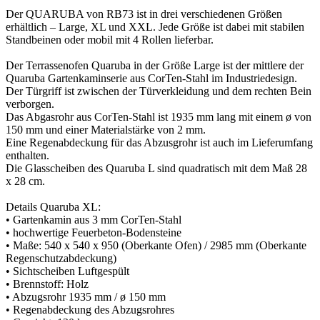
Der QUARUBA von RB73 ist in drei verschiedenen Größen
erhältlich – Large, XL und XXL. Jede Größe ist dabei mit stabilen
Standbeinen oder mobil mit 4 Rollen lieferbar.
Der Terrassenofen Quaruba in der Größe Large ist der mittlere der
Quaruba Gartenkaminserie aus CorTen-Stahl im Industriedesign.
Der Türgriff ist zwischen der Türverkleidung und dem rechten Bein
verborgen.
Das Abgasrohr aus CorTen-Stahl ist 1935 mm lang mit einem ø von
150 mm und einer Materialstärke von 2 mm.
Eine Regenabdeckung für das Abzusgrohr ist auch im Lieferumfang
enthalten.
Die Glasscheiben des Quaruba L sind quadratisch mit dem Maß 28
x 28 cm.
Details Quaruba XL:
• Gartenkamin aus 3 mm CorTen-Stahl
• hochwertige Feuerbeton-Bodensteine
• Maße: 540 x 540 x 950 (Oberkante Ofen) / 2985 mm (Oberkante
Regenschutzabdeckung)
• Sichtscheiben Luftgespült
• Brennstoff: Holz
• Abzugsrohr 1935 mm / ø 150 mm
• Regenabdeckung des Abzugsrohres